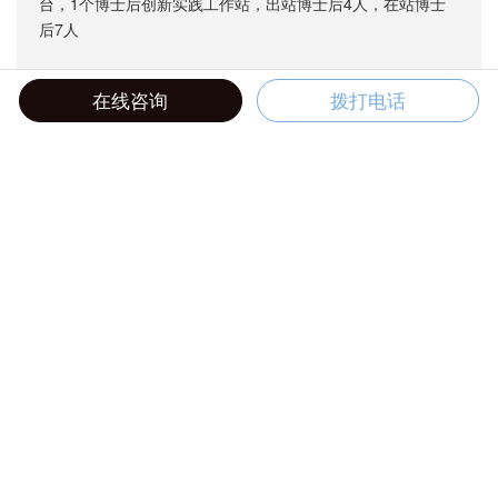
台，1个博士后创新实践工作站，出站博士后4人，在站博士
后7人
在线咨询
拨打电话
+
研发中心
淄博研究院
博士后工作站
+
+
新闻资讯