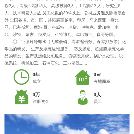
授2人，高级工程师5人，高级技师3人，工程师22 人，研究生5
人，技术研发人员占员工总数的30%以上。公司业务遍及除港澳台
外 全国各省、市、区，并拓展至越南、印尼、马来西亚、赞比
亚、巴基斯坦、摩洛 哥、科威特、老挝、伊拉克、孟加拉、南
非、沙特、蒙古、俄罗斯、科特迪瓦、津巴布韦、多哥等国。
①工业循环冷却水（无磷低磷、高浓缩倍数、近零排放等）化
学品的研发、 生产及系统运维服务。 ②反渗透、超滤膜系统化学
品的研发、生产及运维总包服务。 ③蒸发系统、锅炉水处理、脱
硫系统、机械加工、石油石化、工业清洗......
0年
0㎡
成立
占地面积
0万
0人
注册资金
员工