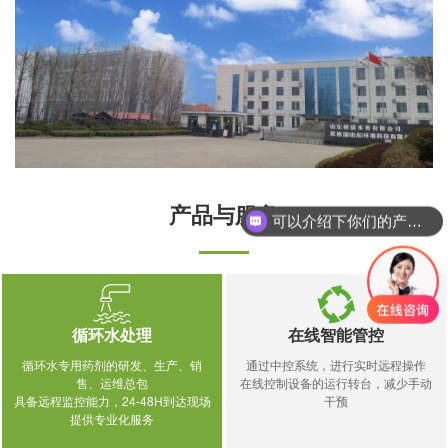
产品与服务
可以介绍下你们的产品么？
循环水处理
在线智能管控
循环水专用药剂的研发、生产、销
通过中控系统，进行实时远程操作
售、运维总包
在线控制设备的运行转台，减少手动
具备远程监控能力，24-48H到达现场
干预
提供专业化服务