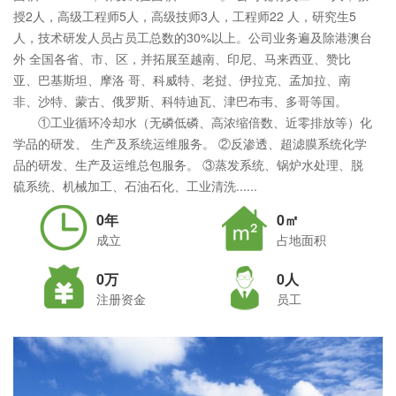
授2人，高级工程师5人，高级技师3人，工程师22 人，研究生5
人，技术研发人员占员工总数的30%以上。公司业务遍及除港澳台
外 全国各省、市、区，并拓展至越南、印尼、马来西亚、赞比
亚、巴基斯坦、摩洛 哥、科威特、老挝、伊拉克、孟加拉、南
非、沙特、蒙古、俄罗斯、科特迪瓦、津巴布韦、多哥等国。
①工业循环冷却水（无磷低磷、高浓缩倍数、近零排放等）化
学品的研发、 生产及系统运维服务。 ②反渗透、超滤膜系统化学
品的研发、生产及运维总包服务。 ③蒸发系统、锅炉水处理、脱
硫系统、机械加工、石油石化、工业清洗......
0年
0㎡
成立
占地面积
0万
0人
注册资金
员工