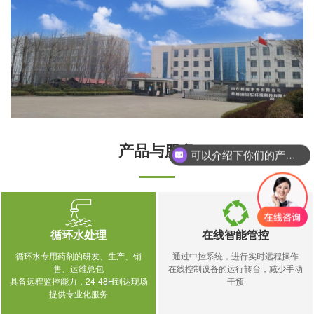
产品与服务
可以介绍下你们的产品么？
循环水处理
在线智能管控
循环水专用药剂的研发、生产、销
通过中控系统，进行实时远程操作
售、运维总包
在线控制设备的运行转台，减少手动
具备远程监控能力，24-48H到达现场
干预
提供专业化服务