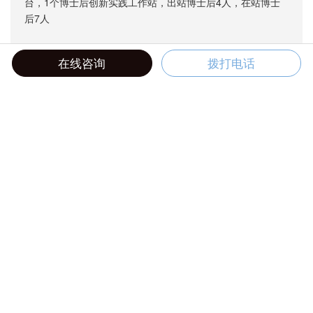
台，1个博士后创新实践工作站，出站博士后4人，在站博士
后7人
在线咨询
拨打电话
+
研发中心
淄博研究院
博士后工作站
+
+
新闻资讯